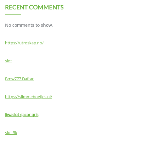
RECENT COMMENTS
No comments to show.
https://utroskap.no/
slot
Bmw777 Daftar
https://slimmeboefjes.nl/
Jiwaslot gacor qris
slot 5k