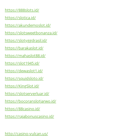
https://888slots.id/
https://slotica.id/
https://akundemoslot.id/
https://slotsweetbonanza.id/
https://slotyggdrasil.id/
https://barakaslot.id/
https://mahaslot88.id/
https://slot1945.id/
https://dewaslot1.id/
https://squidsloto.id/
https://KingSlot.id/
https://slotserverluar.id/
https://bocoranslotjarwo.id/
https://88casino.id/
https://rajabonuscasino.id/
http://casino-vulcan.us/