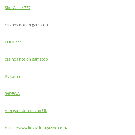
Slot Gacor 777
casinos not on gamstop
LODE777
casinos not on gamstop
Poker 88
99DEWA
non gamstop casino UK
https://www.koktailmagazine.com/