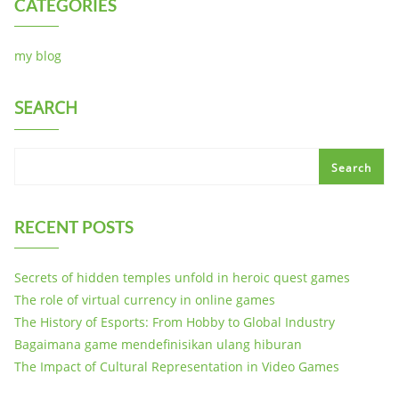
CATEGORIES
my blog
SEARCH
Search
RECENT POSTS
Secrets of hidden temples unfold in heroic quest games
The role of virtual currency in online games
The History of Esports: From Hobby to Global Industry
Bagaimana game mendefinisikan ulang hiburan
The Impact of Cultural Representation in Video Games