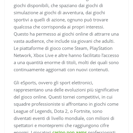
giochi disponibili, che spaziano dai giochi di
simulazione ai giochi di avventura, dai giochi
sportivi a quelli di azione, ognuno può trovare
qualcosa che corrisponda ai propri interessi.
Questo ha permesso ai giochi online di attrarre una
vasta audience, che include sia giovani che adulti.
Le piattaforme di gioco come Steam, PlayStation
Network, Xbox Live e altre hanno facilitato l’accesso
a una quantità enorme di titoli, molti dei quali sono
continuamente aggiornati con nuovi contenuti.
Gli eSports, ovvero gli sport elettronici,
rappresentano una delle evoluzioni più significative
del gioco online. Questi tornei competitivi, in cui
squadre professioniste si affrontano in giochi come
League of Legends, Dota 2, o Fortnite, sono
diventati eventi di livello mondiale, con milioni di
spettatori e montepremi che raggiungono cifre
enormi. I giocatori
casino non aams
professionisti