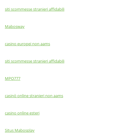
siti scommesse stranieri affidabili
Mabosway
casino europei non aams
siti scommesse stranieri affidabili
MPO777
casinò online stranieri non aams
casino online esteri
Situs Mabosplay