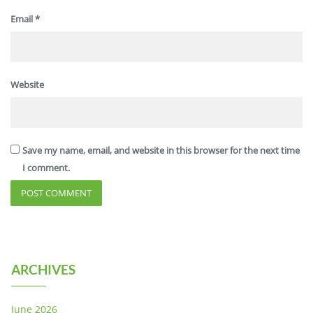
Email
*
Website
Save my name, email, and website in this browser for the next time
I comment.
ARCHIVES
June 2026