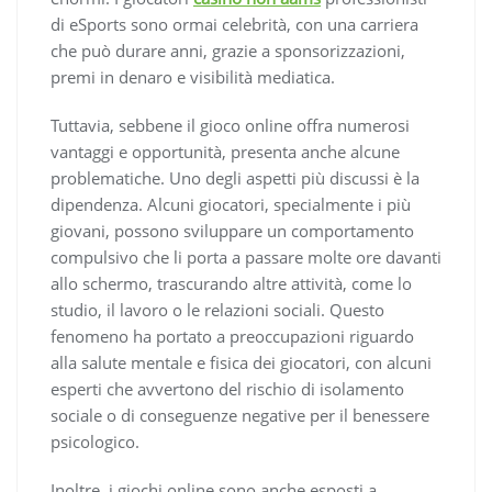
di eSports sono ormai celebrità, con una carriera
che può durare anni, grazie a sponsorizzazioni,
premi in denaro e visibilità mediatica.
Tuttavia, sebbene il gioco online offra numerosi
vantaggi e opportunità, presenta anche alcune
problematiche. Uno degli aspetti più discussi è la
dipendenza. Alcuni giocatori, specialmente i più
giovani, possono sviluppare un comportamento
compulsivo che li porta a passare molte ore davanti
allo schermo, trascurando altre attività, come lo
studio, il lavoro o le relazioni sociali. Questo
fenomeno ha portato a preoccupazioni riguardo
alla salute mentale e fisica dei giocatori, con alcuni
esperti che avvertono del rischio di isolamento
sociale o di conseguenze negative per il benessere
psicologico.
Inoltre, i giochi online sono anche esposti a