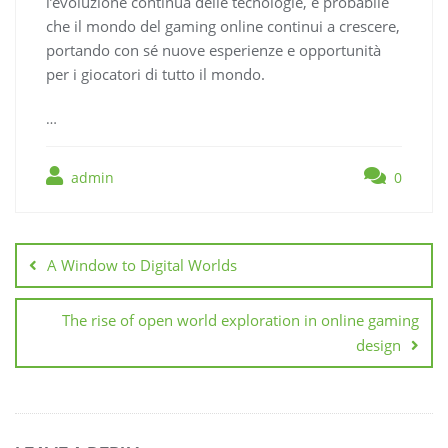
l’evoluzione continua delle tecnologie, è probabile
che il mondo del gaming online continui a crescere,
portando con sé nuove esperienze e opportunità
per i giocatori di tutto il mondo.
…
admin
0
Post
navigation
A Window to Digital Worlds
The rise of open world exploration in online gaming
design